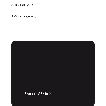
Alles over APK
APK regelgeving
APK Keuring bij
Vakgarage!
Is het weer tijd voor de jaarlijkse APK? Ga
snel naar Vakgarage bij u in de buurt, en ga
zonder zorgen de weg op!
Plan een APK in