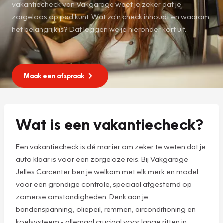
vakantiecheck van Vakgarage weet je zeker dat je
zorgeloos op pad kunt. Wat zo'n check inhoudt en waarom
het belangrijk is? Dat leggen we je hieronder kort uit.
Maak een afspraak
Wat is een vakantiecheck?
Een vakantiecheck is dé manier om zeker te weten dat je
auto klaar is voor een zorgeloze reis. Bij Vakgarage
Jelles Carcenter ben je welkom met elk merk en model
voor een grondige controle, speciaal afgestemd op
zomerse omstandigheden. Denk aan je
bandenspanning, oliepeil, remmen, airconditioning en
koelsysteem - allemaal cruciaal voor lange ritten in