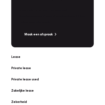
Werkplaatsafspraak
Is uw auto toe aan Onderhoud,
Bandenwissel of een Vakantiecheck? Plan
online een afspraak!
Maak een afspraak
Lease
Private lease
Private lease used
Zakelijke lease
Zekerheid