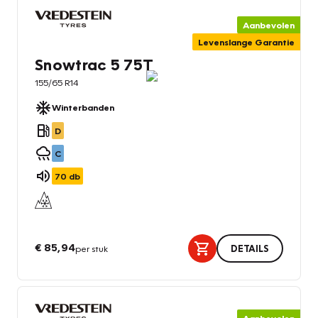
Aanbevolen
Levenslange Garantie
Snowtrac 5 75T
155/65 R14
Winterbanden
D
C
70
db
€ 85,94
per stuk
DETAILS