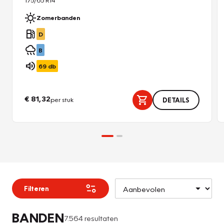
Zomerbanden
D
B
69
db
€ 81,32
per stuk
DETAILS
Filteren
BANDEN
7.564 resultaten