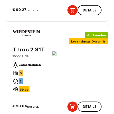
€ 90,27
per stuk
DETAILS
Aanbevolen
Levenslange Garantie
T-trac 2 81T
165/70 R14
Zomerbanden
D
B
69
db
€ 90,84
per stuk
DETAILS