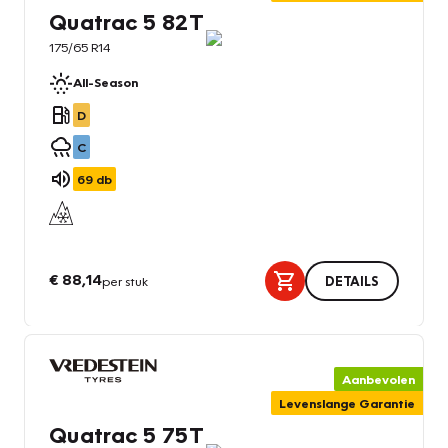
Quatrac 5 82T
175/65 R14
All-Season
D
C
69
db
€ 88,14
per stuk
DETAILS
Aanbevolen
Levenslange Garantie
Quatrac 5 75T