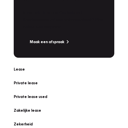
Werkplaatsafspraak
Is uw auto toe aan Onderhoud,
Bandenwissel of een Vakantiecheck? Plan
online een afspraak!
Maak een afspraak
Lease
Private lease
Private lease used
Zakelijke lease
Zekerheid