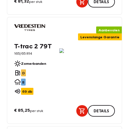
€ 81,32
per stuk
DETAILS
Aanbevolen
Levenslange Garantie
T-trac 2 79T
165/65 R14
Zomerbanden
D
B
69
db
€ 85,25
per stuk
DETAILS