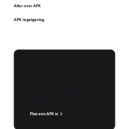
Alles over APK
APK regelgeving
APK Keuring bij
Vakgarage!
Is het weer tijd voor de jaarlijkse APK? Ga
snel naar Vakgarage bij u in de buurt, en ga
zonder zorgen de weg op!
Plan een APK in