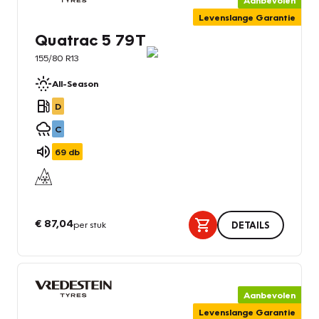
Aanbevolen
Levenslange Garantie
Quatrac 5 79T
155/80 R13
All-Season
D
C
69
db
€ 87,04
per stuk
DETAILS
Aanbevolen
Levenslange Garantie