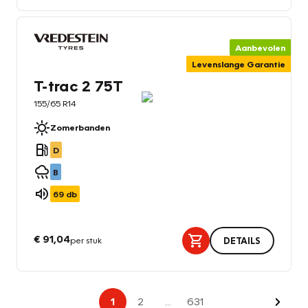
Aanbevolen
Levenslange Garantie
T-trac 2 75T
155/65 R14
Zomerbanden
D
B
69
db
€ 91,04
per stuk
DETAILS
Volge
1
2
...
631