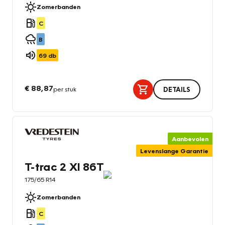
Zomerbanden
C
B
69
db
€ 88,87
per stuk
DETAILS
Aanbevolen
Levenslange Garantie
T-trac 2 Xl 86T
175/65 R14
Zomerbanden
C