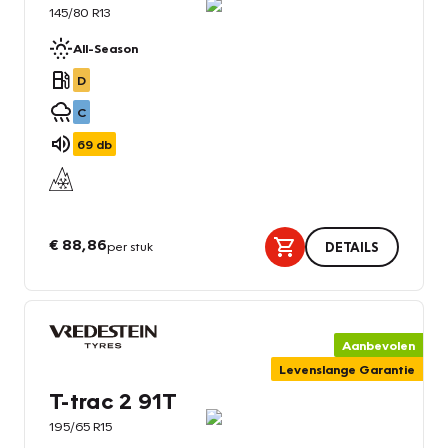
145/80 R13
All-Season
D
C
69
db
€ 88,86
per stuk
DETAILS
Aanbevolen
Levenslange Garantie
T-trac 2 91T
195/65 R15