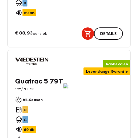
B
69
db
€ 88,93
per stuk
DETAILS
Aanbevolen
Levenslange Garantie
Quatrac 5 79T
165/70 R13
All-Season
D
C
69
db