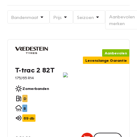
Aanbevolen
Bandenmaat
Prijs
Seizoen
merken
Aanbevolen
Levenslange Garantie
T-trac 2 82T
175/65 R14
Zomerbanden
D
B
69
db