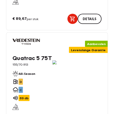
€ 89,67
per stuk
DETAILS
Aanbevolen
Levenslange Garantie
Quatrac 5 75T
155/70 R13
All-Season
D
C
69
db