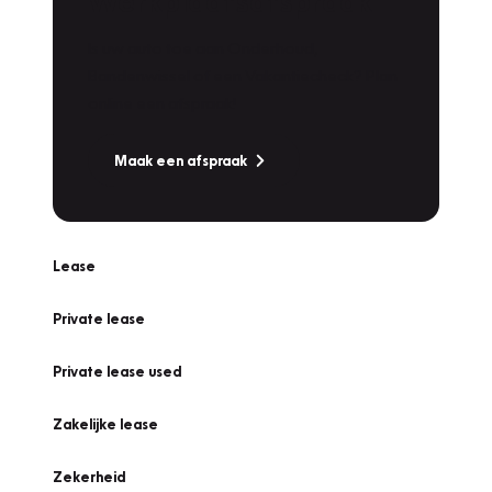
Werkplaatsafspraak
Is uw auto toe aan Onderhoud,
Bandenwissel of een Vakantiecheck? Plan
online een afspraak!
Maak een afspraak
Lease
Private lease
Private lease used
Zakelijke lease
Zekerheid