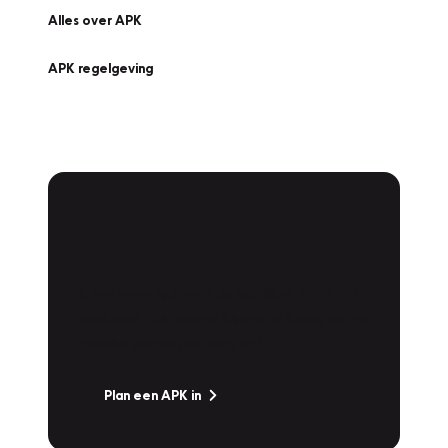
Alles over APK
APK regelgeving
APK Keuring bij
Vakgarage!
Is het weer tijd voor de jaarlijkse APK? Ga
snel naar Vakgarage bij u in de buurt, en ga
zonder zorgen de weg op!
Plan een APK in