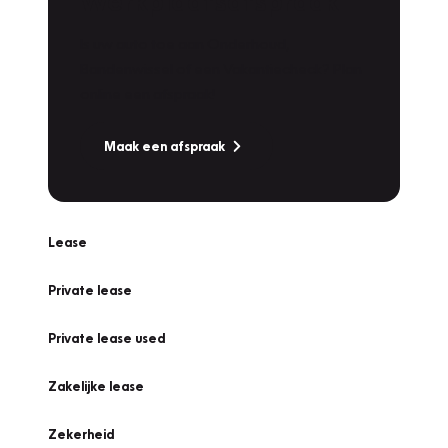
Werkplaatsafspraak
Is uw auto toe aan Onderhoud,
Bandenwissel of een Vakantiecheck? Plan
online een afspraak!
Maak een afspraak
Lease
Private lease
Private lease used
Zakelijke lease
Zekerheid