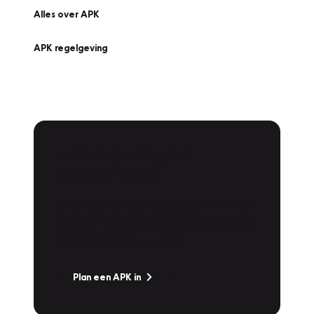
Alles over APK
APK regelgeving
APK Keuring bij
Vakgarage!
Is het weer tijd voor de jaarlijkse APK? Ga
snel naar Vakgarage bij u in de buurt, en ga
zonder zorgen de weg op!
Plan een APK in