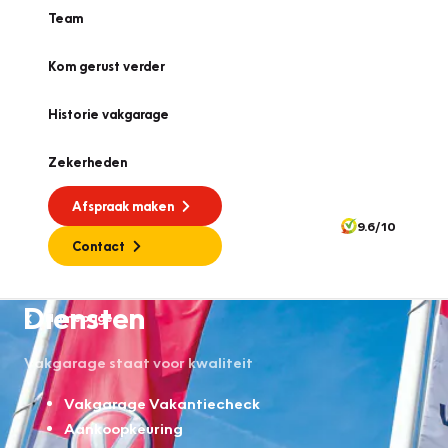
Team
Kom gerust verder
Historie vakgarage
Zekerheden
Afspraak maken
9.6/10
Contact
Diensten
Homepage
Vakgarage staat voor kwaliteit
Vakgarage Vakantiecheck
Aankoopkeuring