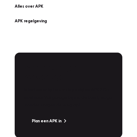
Alles over APK
APK regelgeving
APK Keuring bij
Vakgarage!
Is het weer tijd voor de jaarlijkse APK? Ga
snel naar Vakgarage bij u in de buurt, en ga
zonder zorgen de weg op!
Plan een APK in