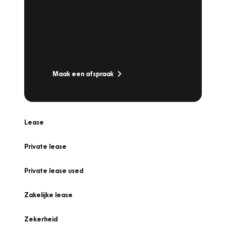
Werkplaatsafspraak
Is uw auto toe aan Onderhoud,
Bandenwissel of een Vakantiecheck? Plan
online een afspraak!
Maak een afspraak
Lease
Private lease
Private lease used
Zakelijke lease
Zekerheid