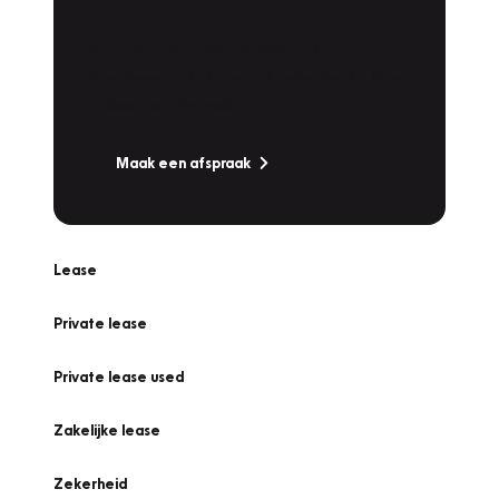
Werkplaatsafspraak
Is uw auto toe aan Onderhoud,
Bandenwissel of een Vakantiecheck? Plan
online een afspraak!
Maak een afspraak
Lease
Private lease
Private lease used
Zakelijke lease
Zekerheid