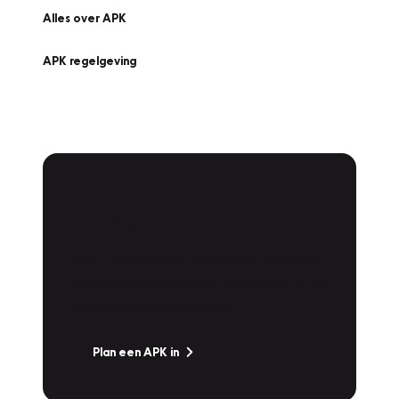
Alles over APK
APK regelgeving
APK Keuring bij
Vakgarage!
Is het weer tijd voor de jaarlijkse APK? Ga
snel naar Vakgarage bij u in de buurt, en ga
zonder zorgen de weg op!
Plan een APK in