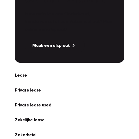
Werkplaatsafspraak
Is uw auto toe aan Onderhoud,
Bandenwissel of een Vakantiecheck? Plan
online een afspraak!
Maak een afspraak
Lease
Private lease
Private lease used
Zakelijke lease
Zekerheid