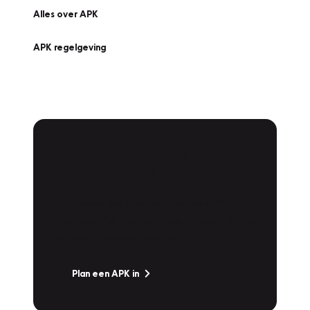
Alles over APK
APK regelgeving
APK Keuring bij
Vakgarage!
Is het weer tijd voor de jaarlijkse APK? Ga
snel naar Vakgarage bij u in de buurt, en ga
zonder zorgen de weg op!
Plan een APK in