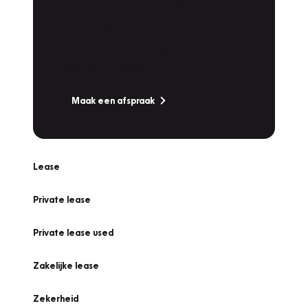
Werkplaatsafspraak
Is uw auto toe aan Onderhoud,
Bandenwissel of een Vakantiecheck? Plan
online een afspraak!
Maak een afspraak
Lease
Private lease
Private lease used
Zakelijke lease
Zekerheid