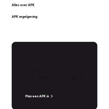
Alles over APK
APK regelgeving
APK Keuring bij
Vakgarage!
Is het weer tijd voor de jaarlijkse APK? Ga
snel naar Vakgarage bij u in de buurt, en ga
zonder zorgen de weg op!
Plan een APK in