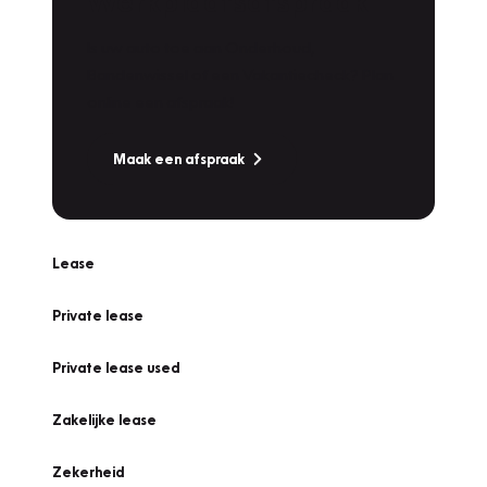
Werkplaatsafspraak
Is uw auto toe aan Onderhoud,
Bandenwissel of een Vakantiecheck? Plan
online een afspraak!
Maak een afspraak
Lease
Private lease
Private lease used
Zakelijke lease
Zekerheid