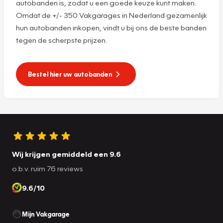
autobanden is, zodat u een goede keuze kunt maken.
Omdat de +/- 350 Vakgarages in Nederland gezamenlijk
hun autobanden inkopen, vindt u bij ons de beste banden
tegen de scherpste prijzen.
Bestel hier uw autobanden
Wij krijgen gemiddeld een 9.6
o.b.v. ruim 76 reviews
9.6/10
Mijn Vakgarage