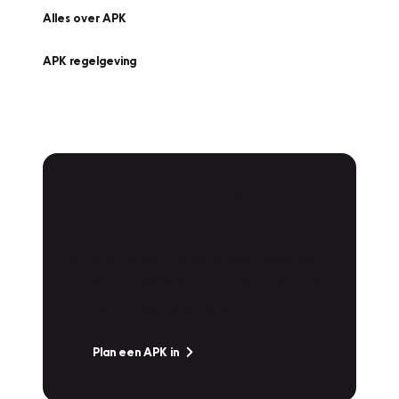
Alles over APK
APK regelgeving
APK Keuring bij
Vakgarage!
Is het weer tijd voor de jaarlijkse APK? Ga
snel naar Vakgarage bij u in de buurt, en ga
zonder zorgen de weg op!
Plan een APK in